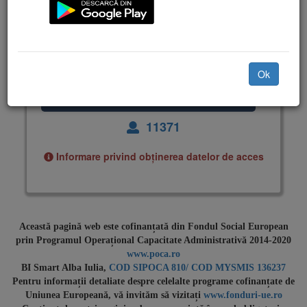
Ai uitat parola?
Ok
11371
Informare privind obținerea datelor de acces
Această pagină web este cofinanțată din Fondul Social European
prin Programul Operațional Capacitate Administrativă 2014-2020
www.poca.ro
BI Smart Alba Iulia,
COD SIPOCA 810/ COD MYSMIS 136237
Pentru informații detaliate despre celelalte programe cofinanțate de
Uniunea Europeană, vă invităm să vizitați
www.fonduri-ue.ro