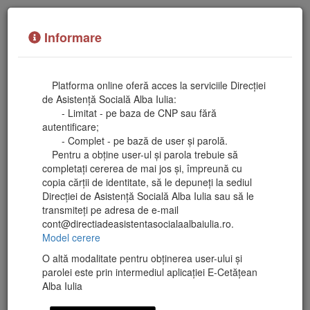
Informare
Platforma online oferă acces la serviciile Direcției
de Asistență Socială Alba Iulia:
- Limitat - pe baza de CNP sau fără
autentificare;
- Complet - pe bază de user și parolă.
Pentru a obține user-ul și parola trebuie să
completați cererea de mai jos și, împreună cu
Platformă Online de Comunicare cu Cetățenii
copia cărții de identitate, să le depuneți la sediul
Direcției de Asistență Socială Alba Iulia sau să le
transmiteți pe adresa de e-mail
cont@directiadeasistentasocialaalbaiulia.ro.
Model cerere
Utilizator
Fără autentificare
O altă modalitate pentru obținerea user-ului și
parolei este prin intermediul aplicației E-Cetățean
Alba Iulia