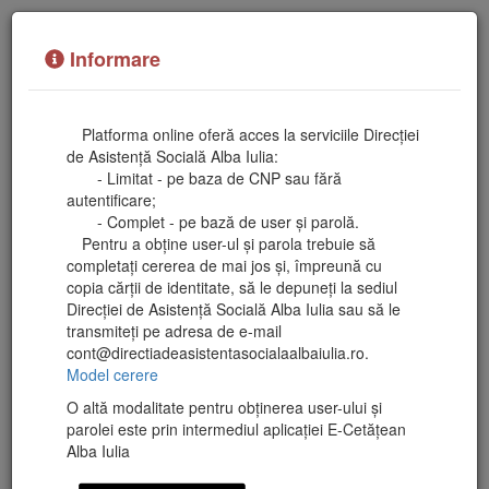
Informare
Platforma online oferă acces la serviciile Direcției
de Asistență Socială Alba Iulia:
- Limitat - pe baza de CNP sau fără
autentificare;
- Complet - pe bază de user și parolă.
Pentru a obține user-ul și parola trebuie să
completați cererea de mai jos și, împreună cu
Platformă Online de Comunicare cu Cetățenii
copia cărții de identitate, să le depuneți la sediul
Direcției de Asistență Socială Alba Iulia sau să le
transmiteți pe adresa de e-mail
cont@directiadeasistentasocialaalbaiulia.ro.
Model cerere
Utilizator
Fără autentificare
O altă modalitate pentru obținerea user-ului și
parolei este prin intermediul aplicației E-Cetățean
Alba Iulia