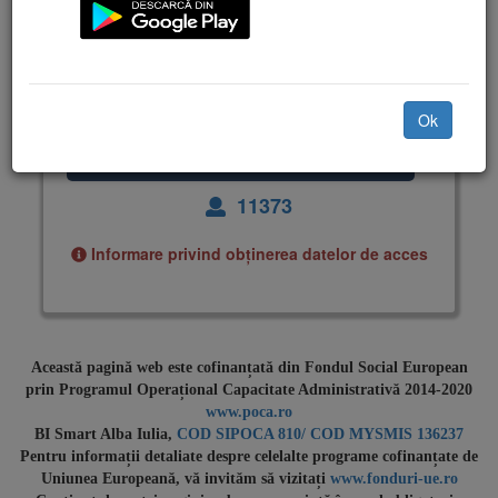
Ai uitat parola?
Ok
11373
Informare privind obținerea datelor de acces
Această pagină web este cofinanțată din Fondul Social European
prin Programul Operațional Capacitate Administrativă 2014-2020
www.poca.ro
BI Smart Alba Iulia,
COD SIPOCA 810/ COD MYSMIS 136237
Pentru informații detaliate despre celelalte programe cofinanțate de
Uniunea Europeană, vă invităm să vizitați
www.fonduri-ue.ro